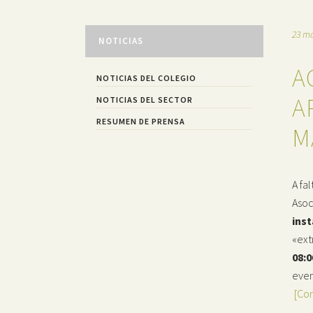
23 ma
NOTICIAS
A
NOTICIAS DEL COLEGIO
A
NOTICIAS DEL SECTOR
RESUMEN DE PRENSA
M
A fa
Asoc
inst
«ext
08:0
even
[Co