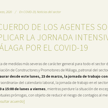
rzo, 2020
En
COVID-19
,
Noticias del sector
CUERDO DE LOS AGENTES SO
PLICAR LA JORNADA INTENSI
ÁLAGA POR EL COVID-19
lta de medidas más severas de carácter general para todo el sector de
iación de Constructores y Promotores de Málaga, patronal del sector 
aurar desde este lunes, 23 de marzo, la jornada de trabajo con
raordinaria» del calendario laboral, la jornada de trabajo en el sect
0 a 15:00 de lunes a viernes
, mientras perdure la situación de exce
tuales prórrogas, con objeto de reducir el riesgo de contagios al m
nsultar acuerdo]