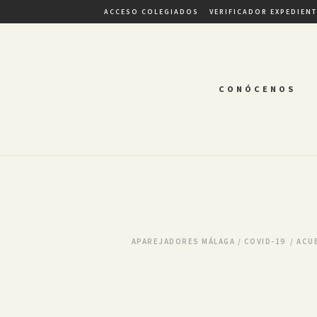
ACCESO COLEGIADOS
VERIFICADOR EXPEDIEN
CONÓCENOS
APAREJADORES MÁLAGA
/
COVID-19
/
ACUE