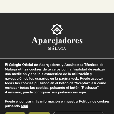
Colegio Oficial de la
Arquitectura Técnica de Málaga
El Colegio Oficial de Aparejadores y Arquitectos Técnicos de
Paseo del Limonar, 41. 29016 Málaga
Málaga utiliza cookies de terceros con la finalidad de realizar
T. 952 225 180
·
M. 664 236 608
·
info@coaat.es
una medición y análisis estadístico de la utilización y
navegación de los usuarios en la página web. Puede aceptar
todas las cookies pulsando en el botón de “Aceptar”, así como
rechazar todas las cookies, pulsando el botón “Rechazar”.
Asimismo, puede configurar sus preferencias
aquí
.
Puede encontrar más información en nuestra Política de cookies
pulsando
aquí
.
© Colegio Oficial de la Arquitectura Técnica de Málaga 2019 Todos los derechos
reservados |
Condiciones legales
|
Política de protección de datos
|
Canal de denuncias