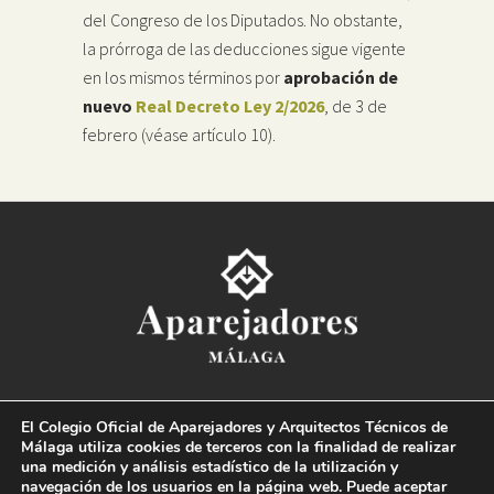
del Congreso de los Diputados. No obstante,
la prórroga de las deducciones sigue vigente
en los mismos términos por
aprobación de
nuevo
Real Decreto Ley 2/2026
, de 3 de
febrero (véase artículo 10).
Colegio Oficial de la
Arquitectura Técnica de Málaga
El Colegio Oficial de Aparejadores y Arquitectos Técnicos de
Paseo del Limonar, 41. 29016 Málaga
Málaga utiliza cookies de terceros con la finalidad de realizar
T. 952 225 180
·
M. 664 236 608
·
info@coaat.es
una medición y análisis estadístico de la utilización y
navegación de los usuarios en la página web. Puede aceptar