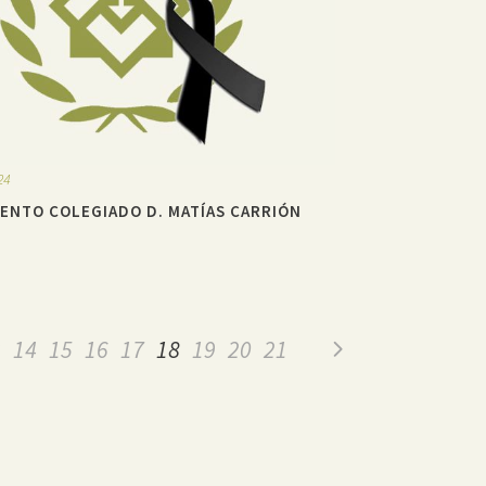
24
IENTO COLEGIADO D. MATÍAS CARRIÓN
3
14
15
16
17
18
19
20
21