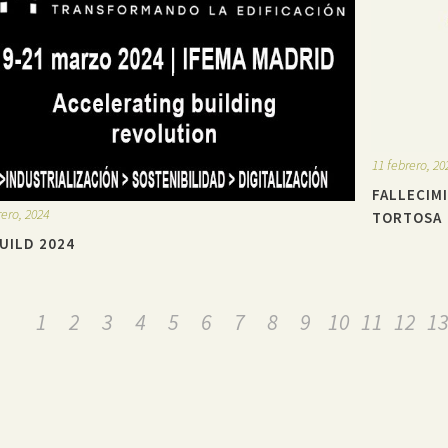
11 febrero, 20
FALLECIM
rero, 2024
TORTOSA
UILD 2024
1
2
3
4
5
6
7
8
9
10
11
12
1