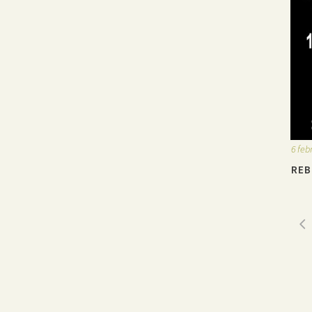
6 feb
REB