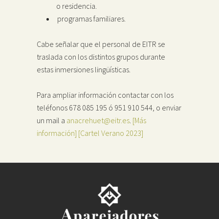
o residencia.
programas familiares.
Cabe señalar que el personal de EITR se
traslada con los distintos grupos durante
estas inmersiones lingüísticas.
Para ampliar información contactar con los
teléfonos 678 085 195 ó 951 910 544, o enviar
un mail a
anacrehuet@eitr.es
.
[Más
información]
[Cartel Verano 2023]