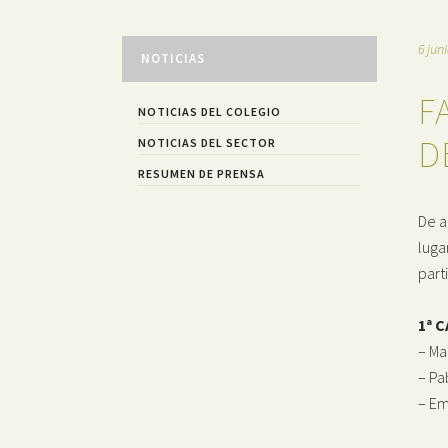
6 jun
NOTICIAS
F
NOTICIAS DEL COLEGIO
D
NOTICIAS DEL SECTOR
RESUMEN DE PRENSA
De a
luga
part
1ª 
– Ma
– Pa
– Em