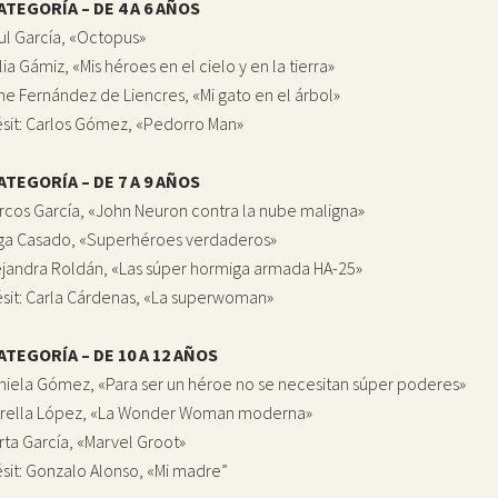
ATEGORÍA – DE 4 A 6 AÑOS
ul García, «Octopus»
lia Gámiz, «Mis héroes en el cielo y en la tierra»
ne Fernández de Liencres, «Mi gato en el árbol»
sit: Carlos Gómez, «Pedorro Man»
ATEGORÍA – DE 7 A 9 AÑOS
rcos García, «John Neuron contra la nube maligna»
ga Casado, «Superhéroes verdaderos»
ejandra Roldán, «Las súper hormiga armada HA-25»
sit: Carla Cárdenas, «La superwoman»
CATEGORÍA – DE 10 A 12 AÑOS
niela Gómez, «Para ser un héroe no se necesitan súper poderes»
trella López, «La Wonder Woman moderna»
rta García, «Marvel Groot»
sit: Gonzalo Alonso, «Mi madre”