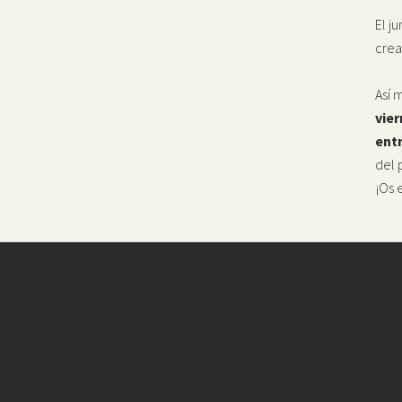
El j
crea
Así 
vier
ent
del 
¡Os 