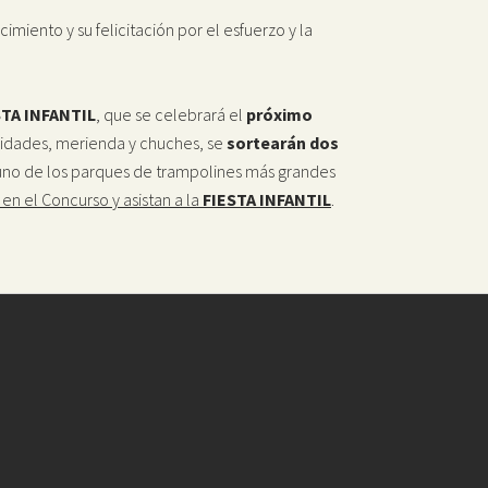
cimiento y su felicitación por el esfuerzo y la
STA INFANTIL
, que se celebrará el
próximo
vidades, merienda y chuches, se
sortearán dos
 uno de los parques de trampolines más grandes
 en el Concurso y asistan a la
FIESTA INFANTIL
.