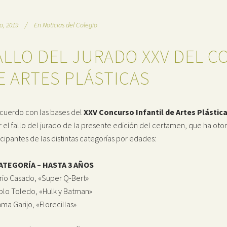
io, 2019
En
Noticias del Colegio
ALLO DEL JURADO XXV DEL C
E ARTES PLÁSTICAS
cuerdo con las bases del
XXV Concurso Infantil de Artes Plástic
r el fallo del jurado de la presente edición del certamen, que ha ot
icipantes de las distintas categorías por edades:
CATEGORÍA – HASTA 3 AÑOS
rio Casado, «Super Q-Bert»
blo Toledo, «Hulk y Batman»
ma Garijo, «Florecillas»