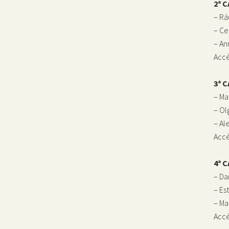
2ª C
– Rá
– Ce
– An
Accé
3ª C
– Ma
– Ol
– Al
Accé
4ª 
– Da
– Es
– Ma
Accé