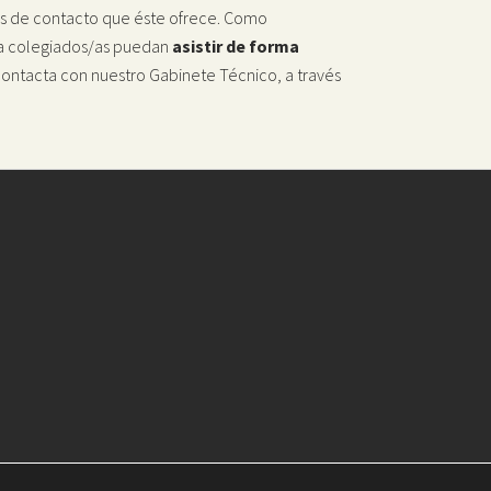
des de contacto que éste ofrece. Como
a colegiados/as puedan
asistir de forma
contacta con nuestro Gabinete Técnico, a través