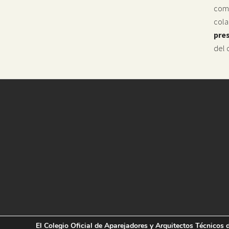
como
cola
pres
del 
El Colegio Oficial de Aparejadores y Arquitectos Técnicos d