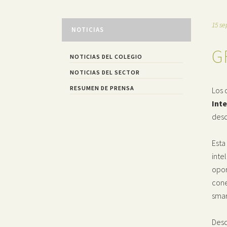
15 se
NOTICIAS
G
NOTICIAS DEL COLEGIO
NOTICIAS DEL SECTOR
RESUMEN DE PRENSA
Los 
Inte
desd
Esta
inte
opor
cone
smar
Desd