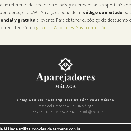
 un referente del sector en el país, y a aprovechar las oportunida
boradores, el COAAT-Málaga dispone de un
código de invitado
par
encial y gratuita
al evento. Para obtener el código de descuento 
correo electrónico
gabinete@coaat.es
[Más información]
Colegio Oficial de la
Arquitectura Técnica de Málaga
Paseo del Limonar, 41. 29016 Málaga
T. 952 225 180
·
M. 664 236 608
·
info@coaat.es
e Málaga utiliza cookies de terceros con la