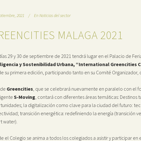
ptiembre, 2021
En
Noticias del sector
REENCITIES MALAGA 2021
días 29 y 30 de septiembre de 2021 tendrá lugar en el Palacio de Fer
ligencia y Sostenibilidad Urbana, “International Greencities
e su primera edición, participando tanto en su Comité Organizador, 
 de
Greencities
, que se celebrará nuevamente en paralelo con el fo
ligente
S-Moving
, contará con diferentes áreas temáticas: Destinos tu
tunidades; la digitalización como clave para la ciudad del futuro: tecn
ctividad; transición energética: redefiniendo la energía (transición v
t water).
e el Colegio se anima a todos los colegiados a asistir y participar e