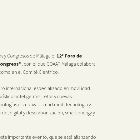
ias y Congresos de Málaga el
12º Foro de
 Congress”
, con el que COAAT-Málaga colabora
como en el Comité Científico.
ro internacional especializado en movilidad
rísticos inteligentes, retos y nuevas
ologías disruptivas; smart rural, tecnología y
erde, digital y descarbonización, smart energy y
n este importante evento, que se está afianzando