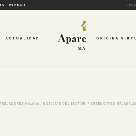
TES
WEBMAIL
ACTUALIDAD
OFICINA VIRT
AREJADORES MÁLAGA
/
NOTICIAS DEL SECTOR
/
GREENCITIES MALAGA 2