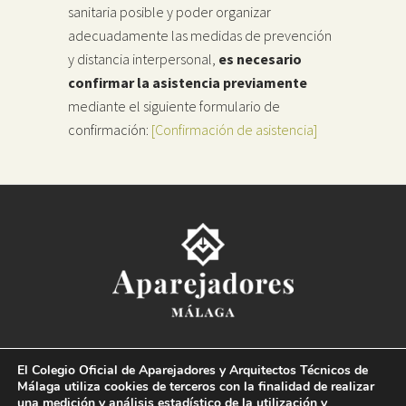
sanitaria posible y poder organizar
adecuadamente las medidas de prevención
y distancia interpersonal,
es necesario
confirmar la asistencia previamente
mediante el siguiente formulario de
confirmación:
[Confirmación de asistencia]
Colegio Oficial de la
Arquitectura Técnica de Málaga
El Colegio Oficial de Aparejadores y Arquitectos Técnicos de
Paseo del Limonar, 41. 29016 Málaga
Málaga utiliza cookies de terceros con la finalidad de realizar
T. 952 225 180
·
M. 664 236 608
·
info@coaat.es
una medición y análisis estadístico de la utilización y