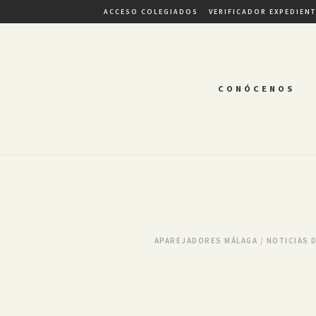
ACCESO COLEGIADOS
VERIFICADOR EXPEDIEN
CONÓCENOS
APAREJADORES MÁLAGA
/
NOTICIAS 