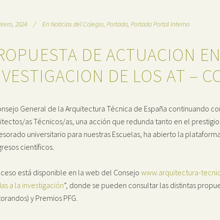
brero, 2024
En
Noticias del Colegio
,
Portada
,
Portada Portal Interno
ROPUESTA DE ACTUACION EN
NVESTIGACION DE LOS AT – 
onsejo General de la Arquitectura Técnica de España continuando con l
itectos/as Técnicos/as, una acción que redunda tanto en el prestigi
esorado universitario para nuestras Escuelas, ha abierto la plataform
resos científicos.
cceso está disponible en la web del Consejo
www.arquitectura-tecni
as a la investigación
”, donde se pueden consultar las distintas propue
orandos) y Premios PFG.