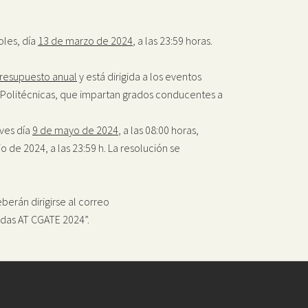
oles, día
13 de marzo de 2024
, a las 23:59 horas.
presupuesto anual
y está dirigida a los eventos
o Politécnicas, que impartan grados conducentes a
eves día
9 de mayo de 2024
, a las 08:00 horas,
o de 2024, a las 23:59 h. La resolución se
berán dirigirse al correo
udas AT CGATE 2024”.