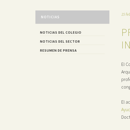
15 fe
NOTICIAS
P
NOTICIAS DEL COLEGIO
I
NOTICIAS DEL SECTOR
RESUMEN DE PRENSA
El C
Arqu
prof
cong
El a
Ayud
Doct