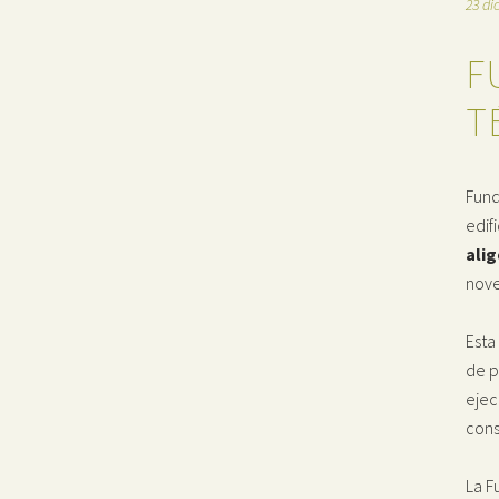
23 di
F
T
Fund
edif
alig
nove
Esta
de p
ejec
cons
La F