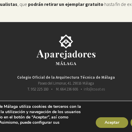
ualistas
, que
podrán retirar un ejemplar gratuito
hasta fin de ex
Colegio Oficial de la
Arquitectura Técnica de Málaga
Paseo del Limonar, 41. 29016 Málaga
T. 952 225 180
·
M. 664 236 608
·
info@coaat.es
e Málaga utiliza cookies de terceros con la
 la utilización y navegación de los usuarios
o en el botón de “Aceptar”, así como
 Asimismo, puede configurar sus
Aceptar
ra Técnica de Málaga 2019 Todos los derechos reservados |
Condiciones legales
|
Política de prote