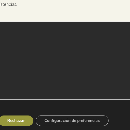
istencias.
Rechazar
Configuración de preferencias
cción de datos
|
Canal de denuncias