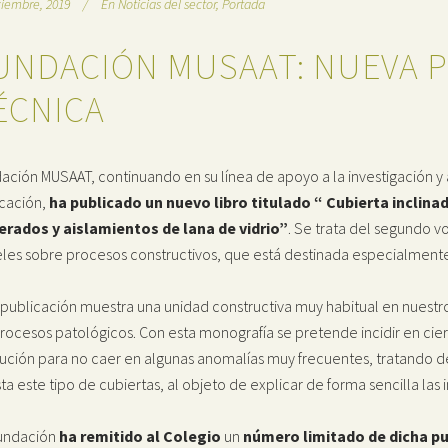
ciembre, 2019
En
Noticias del sector
,
Portada
UNDACIÓN MUSAAT: NUEVA 
ÉCNICA
ación MUSAAT, continuando en su línea de apoyo a la investigación y a
icación,
ha publicado un nuevo libro titulado “ Cubierta inclina
erados y aislamientos de lana de vidrio”
. Se trata del segundo v
les sobre procesos constructivos, que está destinada especialmente 
 publicación muestra una unidad constructiva muy habitual en nuest
rocesos patológicos. Con esta monografía se pretende incidir en ci
ución para no caer en algunas anomalías muy frecuentes, tratando de 
ta este tipo de cubiertas, al objeto de explicar de forma sencilla las
undación
ha remitido al Colegio
un
número limitado de dicha pu