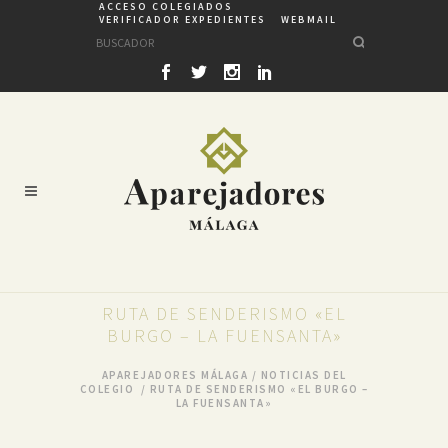
ACCESO COLEGIADOS
VERIFICADOR EXPEDIENTES
WEBMAIL
RUTA DE SENDERISMO «EL
BURGO – LA FUENSANTA»
APAREJADORES MÁLAGA
/
NOTICIAS DEL
COLEGIO
/
RUTA DE SENDERISMO «EL BURGO –
LA FUENSANTA»