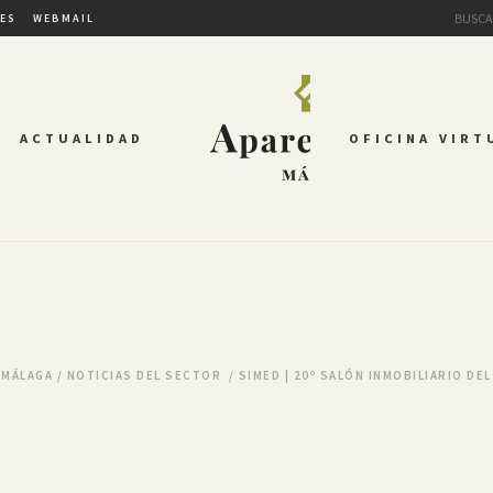
TES
WEBMAIL
ACTUALIDAD
OFICINA VIRT
 MÁLAGA
/
NOTICIAS DEL SECTOR
/
SIMED | 20º SALÓN INMOBILIARIO D