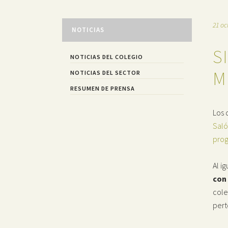
21 oc
NOTICIAS
S
NOTICIAS DEL COLEGIO
M
NOTICIAS DEL SECTOR
RESUMEN DE PRENSA
Los 
Saló
prog
Al i
con
cole
pert