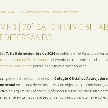
tubre, 2024
En
Noticias del sector
,
Portada Portal Interno
IMED | 20º SALÓN INMOBILIA
EDITERRÁNEO
días
7, 8 y 9 de noviembre de 2024
se celebra en el Palacio de Feria
n Inmobiliario del Mediterráneo
, el evento de referencia en el sect
rama de actividades
paralelas dirigidas a profesionales.
gual que en ediciones anteriores, el
Colegio Oficial de Aparejadore
 un stand
en la zona de expositores, con objeto de promocionar y dar 
ctivo de Arquitectos Técnicos, y ofrecer un punto de encuentro entre
eneciente en su mayoría al sector inmobiliario/promotor, inversores