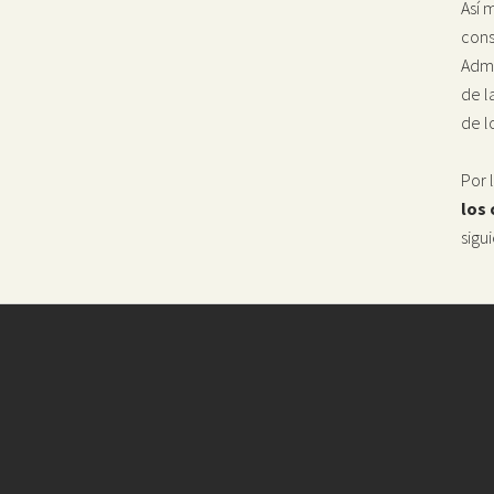
Así 
cons
Admi
de l
de l
Por 
los
sigu