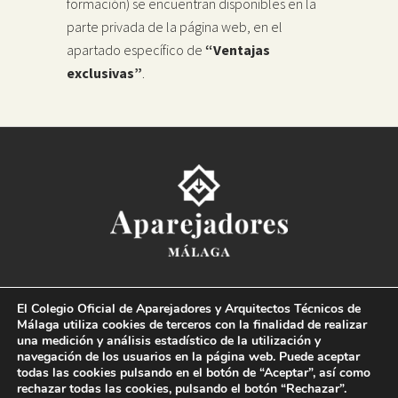
formación) se encuentran disponibles en la
parte privada de la página web, en el
apartado específico de
“Ventajas
exclusivas”
.
Colegio Oficial de la
Arquitectura Técnica de Málaga
El Colegio Oficial de Aparejadores y Arquitectos Técnicos de
Paseo del Limonar, 41. 29016 Málaga
Málaga utiliza cookies de terceros con la finalidad de realizar
T. 952 225 180
·
M. 664 236 608
·
info@coaat.es
una medición y análisis estadístico de la utilización y
navegación de los usuarios en la página web. Puede aceptar
todas las cookies pulsando en el botón de “Aceptar”, así como
rechazar todas las cookies, pulsando el botón “Rechazar”.