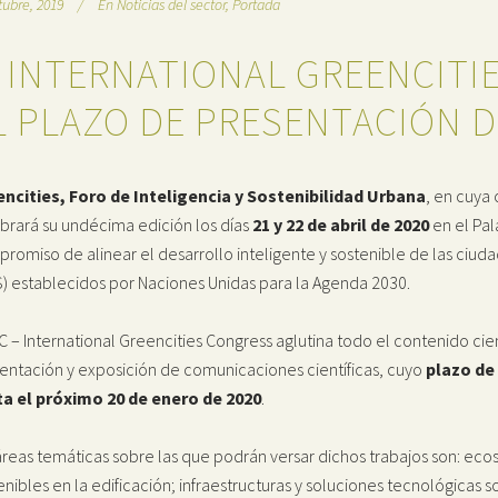
tubre, 2019
En
Noticias del sector
,
Portada
I INTERNATIONAL GREENCITI
L PLAZO DE PRESENTACIÓN 
ncities, Foro de Inteligencia y Sostenibilidad Urbana
, en cuya
brará su undécima edición los días
21 y 22 de abril de 2020
en el Pal
romiso de alinear el desarrollo inteligente y sostenible de las ciud
) establecidos por Naciones Unidas para la Agenda 2030.
GC – International Greencities Congress aglutina todo el contenido cien
entación y exposición de comunicaciones científicas, cuyo
plazo de
a el próximo 20 de enero de 2020
.
áreas temáticas sobre las que podrán versar dichos trabajos son: ec
enibles en la edificación; infraestructuras y soluciones tecnológicas so