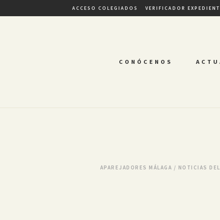
ACCESO COLEGIADOS
VERIFICADOR EXPEDIEN
CONÓCENOS
ACTU
APAREJADORES MÁLAGA
/
NOTICIAS DE