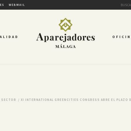
TES
WEBMAIL
ALIDAD
OFICIN
L SECTOR
/
XI INTERNATIONAL GREENCITIES CONGRESS ABRE EL PLAZO