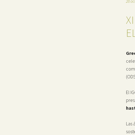
28 oc
X
E
Gree
cele
comp
(ODS
El I
pres
hast
Las 
sost