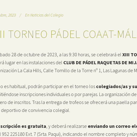
ubre, 2023
En
Noticias del Colegio
III TORNEO PÁDEL COAAT-MÁ
ábado 28 de octubre de 2023, a las 9:30 horas, se celebrará el
XIII T
rá lugar en las instalaciones del
CLUB DE PÁDEL RAQUETAS DE MIJ
nización La Cala Hills, Calle Tomillo de la Torre nº 1, Las Lagunas de M
 es habitual, podrán participar en el torneo los
colegiados/as y su
tiéndose inscripciones individuales o por parejas. La organización d
ro de inscritos. Tras la entrega de trofeos se ofrecerá una paella pa
 deportivo de convivencia colegial.
nscripción es gratuita
, y deberá realizarse
enviando un correo el
l 952 225180 Ext. 7 (Srta. Paqui), indicando el nombre completo y nú