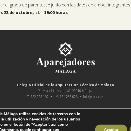
car el grado de parentesco junto con los datos de ambos integrantes.
s 23 de octubre,
a las
19:00 horas
.
Colegio Oficial de la
Arquitectura Técnica de Málaga
Paseo del Limonar, 41. 29016 Málaga
T. 952 225 180
·
M. 664 236 608
·
info@coaat.es
e Málaga utiliza cookies de terceros con la
 la utilización y navegación de los usuarios
o en el botón de “Aceptar”, así como
 Asimismo, puede configurar sus
Aceptar