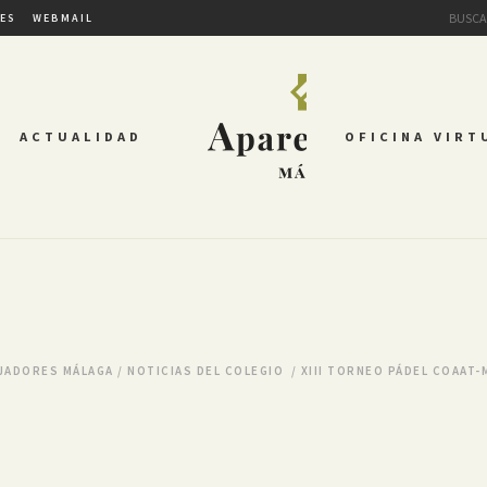
TES
WEBMAIL
ACTUALIDAD
OFICINA VIRT
JADORES MÁLAGA
/
NOTICIAS DEL COLEGIO
/
XIII TORNEO PÁDEL COAAT-