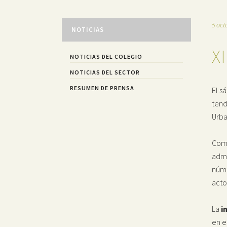
5 oct
NOTICIAS
X
NOTICIAS DEL COLEGIO
NOTICIAS DEL SECTOR
RESUMEN DE PRENSA
El s
tend
Urba
Como
admi
núme
acto
La
i
en e