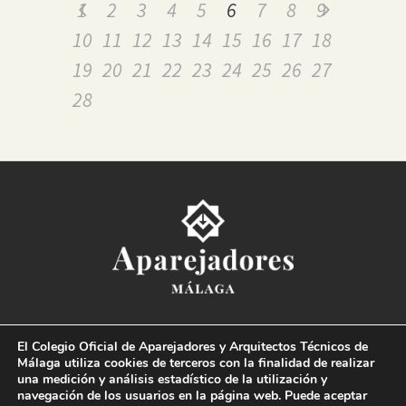
1
2
3
4
5
6
7
8
9
10
11
12
13
14
15
16
17
18
19
20
21
22
23
24
25
26
27
28
Colegio Oficial de la
Arquitectura Técnica de Málaga
El Colegio Oficial de Aparejadores y Arquitectos Técnicos de
Paseo del Limonar, 41. 29016 Málaga
Málaga utiliza cookies de terceros con la finalidad de realizar
T. 952 225 180
·
M. 664 236 608
·
info@coaat.es
una medición y análisis estadístico de la utilización y
navegación de los usuarios en la página web. Puede aceptar