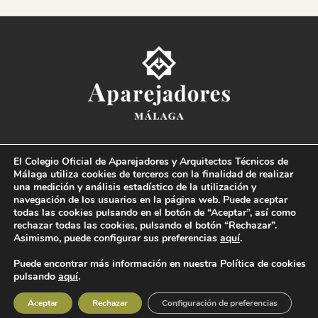
Colegio Oficial de la
Arquitectura Técnica de Málaga
El Colegio Oficial de Aparejadores y Arquitectos Técnicos de
Paseo del Limonar, 41. 29016 Málaga
Málaga utiliza cookies de terceros con la finalidad de realizar
T. 952 225 180
·
M. 664 236 608
·
info@coaat.es
una medición y análisis estadístico de la utilización y
navegación de los usuarios en la página web. Puede aceptar
todas las cookies pulsando en el botón de “Aceptar”, así como
rechazar todas las cookies, pulsando el botón “Rechazar”.
Asimismo, puede configurar sus preferencias
aquí
.
Puede encontrar más información en nuestra Política de cookies
pulsando
aquí
.
© Colegio Oficial de la Arquitectura Técnica de Málaga 2019 Todos los derechos
reservados |
Condiciones legales
|
Política de protección de datos
|
Canal de denuncias
Aceptar
Rechazar
Configuración de preferencias
Diseño y desarrollo:
DSGN Comunicación