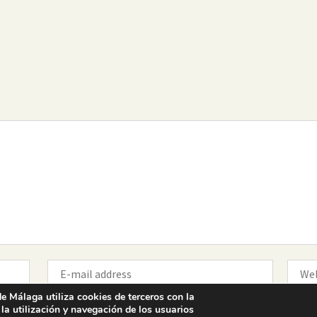
Colegio Oficial de la
Arquitectura Técnica de Málaga
Paseo del Limonar, 41. 29016 Málaga
T. 952 225 180
·
M. 664 236 608
·
info@coaat.es
e Málaga utiliza cookies de terceros con la
 la utilización y navegación de los usuarios