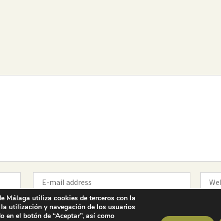
Colegio Oficial de la
Arquitectura Técnica de Málaga
Paseo del Limonar, 41. 29016 Málaga
T. 952 225 180
·
M. 664 236 608
·
info@coaat.es
e Málaga utiliza cookies de terceros con la
 la utilización y navegación de los usuarios
o en el botón de “Aceptar”, así como