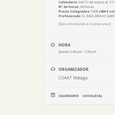
Calendario:
Del 31 de marzo al 27 d
Nº de horas:
60 horas
Precio Colegiados:
560€
(400 € co
Profesorado:
D. RAÚL BRAVO GARCÍ
[Más información e inscripciones]
HORA
(Jueves) 5:00 pm - 7:30 pm
ORGANIZADOR
COAAT Málaga
CALENDARIO
GOOGLECAL