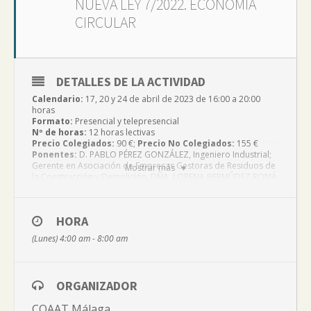
NUEVA LEY 7/2022. ECONOMÍA
CIRCULAR
DETALLES DE LA ACTIVIDAD
Calendario:
17, 20 y 24 de abril de 2023 de 16:00 a 20:00
horas
Formato:
Presencial y telepresencial
Nº de horas:
12 horas lectivas
Precio Colegiados:
90 €;
Precio No Colegiados:
155 €
Ponentes:
D. PABLO PÉREZ GONZÁLEZ, Ingeniero Industrial;
Gerente en Asociación de Empresas Gestoras de Residuos de
Mostrar más
la Construcción y Demolición. DÑA. LORENA BERMÚDEZ ROMÁ,
Ingeniera Técnica Industrial.
*MUSAAT SUBVENCIONA A SUS RESPECTIVOS MUTUALISTAS
CON 30 €, IMPORTE QUE SE DETRAERÁ DEL PRECIO DE LA
HORA
MATRÍCULA.
(Lunes) 4:00 am - 8:00 am
*HNA-PREMAAT SUBVENCIONA CON 30 €, A SUS MUTUALISTAS
QUE LO SOLICITEN EN:
https://productos.premaat.es/landing/cursoscoaat/cursos
*Debes presentar en tu Colegio el certificado de Hna-Premaat
ORGANIZADOR
que recibirás previamente por mail para optar al descuento.
*En la inscripción debes solicitar el descuento por mutualista
COAAT Málaga
de una o dos mutuas.