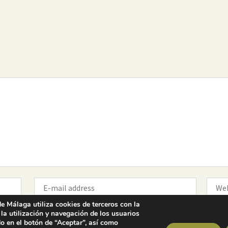
Colegio Oficial de la
Arquitectura Técnica de Málaga
Paseo del Limonar, 41. 29016 Málaga
T. 952 225 180
·
M. 664 236 608
·
info@coaat.es
e Málaga utiliza cookies de terceros con la
 la utilización y navegación de los usuarios
o en el botón de “Aceptar”, así como