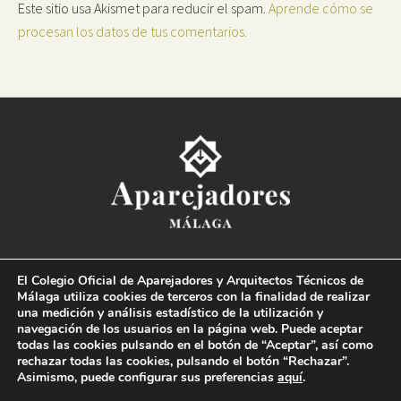
Este sitio usa Akismet para reducir el spam.
Aprende cómo se
procesan los datos de tus comentarios.
Colegio Oficial de la
Arquitectura Técnica de Málaga
El Colegio Oficial de Aparejadores y Arquitectos Técnicos de
Paseo del Limonar, 41. 29016 Málaga
Málaga utiliza cookies de terceros con la finalidad de realizar
T. 952 225 180
·
M. 664 236 608
·
info@coaat.es
una medición y análisis estadístico de la utilización y
navegación de los usuarios en la página web. Puede aceptar
todas las cookies pulsando en el botón de “Aceptar”, así como
rechazar todas las cookies, pulsando el botón “Rechazar”.
Asimismo, puede configurar sus preferencias
aquí
.