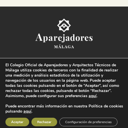
Colegio Oficial de la
Arquitectura Técnica de Málaga
El Colegio Oficial de Aparejadores y Arquitectos Técnicos de
Paseo del Limonar, 41. 29016 Málaga
Málaga utiliza cookies de terceros con la finalidad de realizar
T. 952 225 180
·
M. 664 236 608
·
info@coaat.es
una medición y análisis estadístico de la utilización y
navegación de los usuarios en la página web. Puede aceptar
todas las cookies pulsando en el botón de “Aceptar”, así como
rechazar todas las cookies, pulsando el botón “Rechazar”.
Asimismo, puede configurar sus preferencias
aquí
.
Puede encontrar más información en nuestra Política de cookies
pulsando
aquí
.
© Colegio Oficial de la Arquitectura Técnica de Málaga 2019 Todos los derechos
reservados |
Condiciones legales
|
Política de protección de datos
|
Canal de denuncias
Aceptar
Rechazar
Configuración de preferencias
Diseño y desarrollo:
DSGN Comunicación