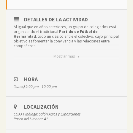
DETALLES DE LA ACTIVIDAD
Al igual que en años anteriores, un grupo de colegiados está
organizando el tradicional
Partido de Fútbol de
Hermandad
, todo un clásico entre el colectivo, cuyo principal
objetivo es fomentar la convivencia y las relaciones entre
compañeros.
Mostrar más
El partido tendrá lugar el
lunes 12 de diciembre
, a las
21:00
h
., en las pistas del Polideportivo de Ciudad Jardín, sito en Pl.
de John F. Kennedy, 29014 Málaga.
HORA
(Lunes) 9:00 pm - 10:00 pm
Los colegiados que estén interesados en participar en este
encuentro amistoso deberán comunicarlo por correo
electrónico a
cultura@coaat.es
, o por teléfono en el 952
225180 Ext. 7
LOCALIZACIÓN
COAAT Málaga: Salón Actos y Exposiciones
Paseo del Limonar 41