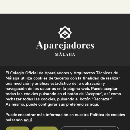
Colegio Oficial de la
Arquitectura Técnica de Málaga
El Colegio Oficial de Aparejadores y Arquitectos Técnicos de
Paseo del Limonar, 41. 29016 Málaga
Málaga utiliza cookies de terceros con la finalidad de realizar
T. 952 225 180
·
M. 664 236 608
·
info@coaat.es
una medición y análisis estadístico de la utilización y
navegación de los usuarios en la página web. Puede aceptar
todas las cookies pulsando en el botón de “Aceptar”, así como
rechazar todas las cookies, pulsando el botón “Rechazar”.
Asimismo, puede configurar sus preferencias
aquí
.
Puede encontrar más información en nuestra Política de cookies
pulsando
aquí
.
© Colegio Oficial de la Arquitectura Técnica de Málaga 2019 Todos los derechos
reservados |
Condiciones legales
|
Política de protección de datos
|
Canal de denuncias