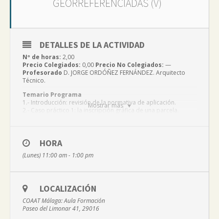
GEORREFERENCIADAS (V)
DETALLES DE LA ACTIVIDAD
Nº de horas:
2,00
Precio Colegiados:
0,00
Precio No Colegiados:
—
Profesorado
D. JORGE ORDÓÑEZ FERNÁNDEZ. Arquitecto
Técnico.
Temario Programa
1.- Introducción: revisión de la normativa de aplicación.
Mostrar más
2.- Caso práctico 1: la inscripción gráfica de una parcela.
3.- Caso práctico 2: una segregación.
4.- Caso práctico 3: georreferenciar un edificio.
[Más información e inscripciones]
HORA
(Lunes) 11:00 am - 1:00 pm
LOCALIZACIÓN
COAAT Málaga: Aula Formación
Paseo del Limonar 41, 29016