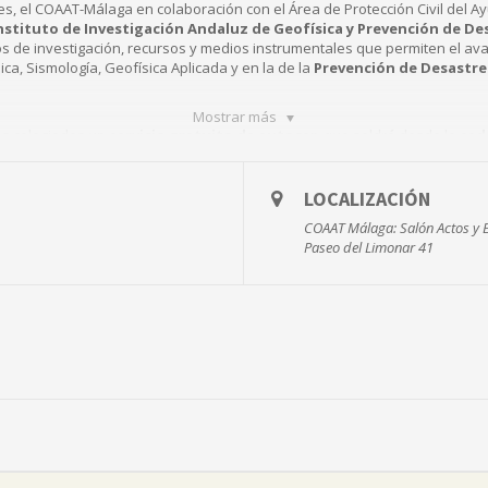
nes, el COAAT-Málaga en colaboración con el Área de Protección Civil del
 Instituto de Investigación Andaluz de Geofísica y Prevención de De
s de investigación, recursos y medios instrumentales que permiten el avan
ca, Sismología, Geofísica Aplicada y en la de la
Prevención de Desastres
Mostrar más
los colegiados un
servicio gratuito de autocar
, que saldrá desde la
sede
7:30 horas aproximadamente
, aunque es una actividad programada par
ierta a todos los/as colegiados/as que quieran participar.
Plazas limita
LOCALIZACIÓN
COAAT Málaga: Salón Actos y 
Paseo del Limonar 41