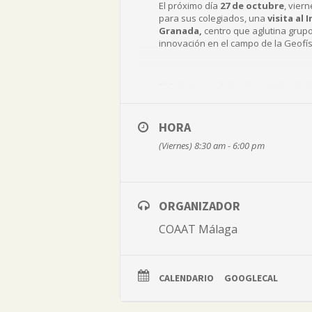
El próximo día
27 de octubre
, vier
para sus colegiados, una
visita al
Granada,
centro que aglutina grupo
innovación en el campo de la Geofísi
El Colegio pondrá a disposición de 
horas
, con regreso previsto a las
1
Voluntarios en Emergencias, está ab
HORA
(Viernes) 8:30 am - 6:00 pm
ORGANIZADOR
COAAT Málaga
CALENDARIO
GOOGLECAL