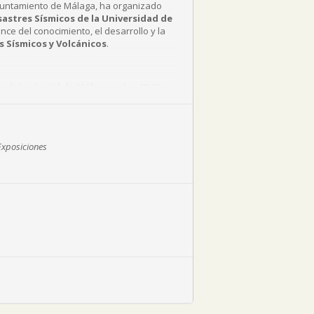
 Ayuntamiento de Málaga, ha organizado
sastres Sísmicos de la Universidad de
ce del conocimiento, el desarrollo y la
 Sísmicos y Volcánicos
.
 del colegial de Málaga, a las 08:30
a el Grupo de Arquitectos Técnicos
das.
[Más información]
[Inscripciones]
Exposiciones