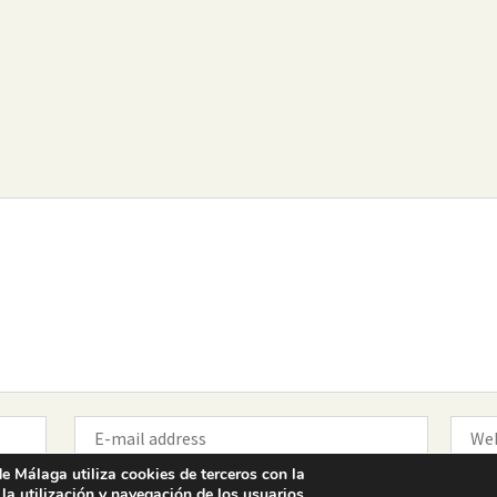
Colegio Oficial de la
Arquitectura Técnica de Málaga
Paseo del Limonar, 41. 29016 Málaga
T. 952 225 180
·
M. 664 236 608
·
info@coaat.es
e Málaga utiliza cookies de terceros con la
 la utilización y navegación de los usuarios