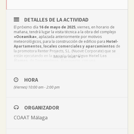
DETALLES DE LA ACTIVIDAD
El próximo día
16 de mayo de 2025
, viernes, en horario de
mañana, tendrá lugar la visita técnica a la obra del complejo
«Oceanika»
, aplazada anteriormente por motivos
meteorológicos, para la construcción de edificio para
Hotel-
Apartamentos, locales comerciales y aparcamientos
de
la promotora Renter Projects, S.L. (Nuovit Corporate) que se
están ejecutando en la parcela del
antiguo Hotel Los
Mostrar más
Álamos
, de Torremolinos. El proyecto, con una
superficie superior a 15.000 m2 y 180 apartamentos,
desarrolla un nuevo concepto de
coliving
y contará con todos
los servicios propios de este formato de alojamiento, como
HORA
gimnasio, espacio de coworking, zonas verdes y área
comercial.
(Viernes) 10:00 am - 2:00 pm
El compañero Iñigo Blanco, experto en la materia y delegado
de Andalucía de Egoin, empresa especializada en soluciones
ORGANIZADOR
constructivas industrializadas en madera, será el encargado
de guiar al grupo revelando los pormenores de su
COAAT Málaga
construcción y destacando el uso de materiales de
una de
las mayores construcciones con estructuras de
madera de España.