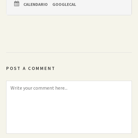
CALENDARIO
GOOGLECAL
La actividad, exclusiva para para personas colegiadas del
COAT-Málaga, tiene carácter gratuito, previa preinscripción. El
horario exacto de la visita y el punto de encuentro se
facilitarán una vez confirmada la inscripción. Se recuerda que
es obligatorio asistir provistos de calzado de seguridad y
casco reglamentario.
[Inscripciones]
POST A COMMENT