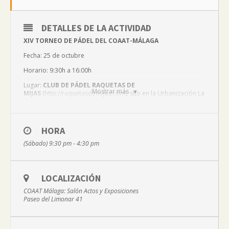
DETALLES DE LA ACTIVIDAD
XIV TORNEO DE PÁDEL DEL COAAT-MÁLAGA
Fecha: 25 de octubre
Horario: 9:30h a 16:00h
Lugar:
CLUB DE PÁDEL RAQUETAS DE
Mostrar más
MIJAS
(
http://raquetasdemijas.com
), sito en la Urbanización La
Cala Hills, Calle Tomillo de la Torre nº 1, Las Lagunas de Mijas,
Málaga.
Colegiados/as y familiares directos.
HORA
Inscripción es gratuita. Plazo
estará abierto
desde
el
6 de
(Sábado) 9:30 pm - 4:30 pm
octubre
hasta
el viernes
17 de octubre,
a las
14:00 horas
.
[Más información e inscripciones]
LOCALIZACIÓN
COAAT Málaga: Salón Actos y Exposiciones
Paseo del Limonar 41