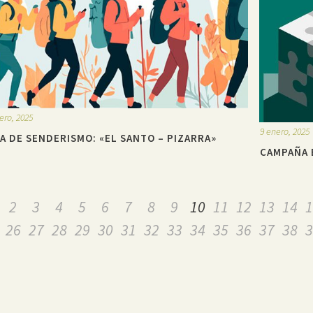
ero, 2025
9 enero, 2025
A DE SENDERISMO: «EL SANTO – PIZARRA»
CAMPAÑA 
2
3
4
5
6
7
8
9
10
11
12
13
14
1
26
27
28
29
30
31
32
33
34
35
36
37
38
3