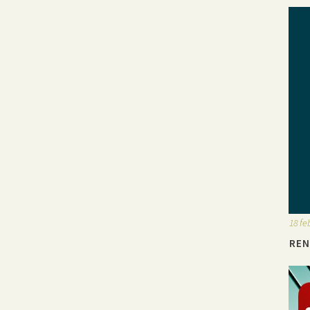
18 fe
REN