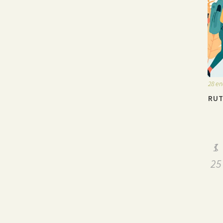
28 en
RUT
1
25