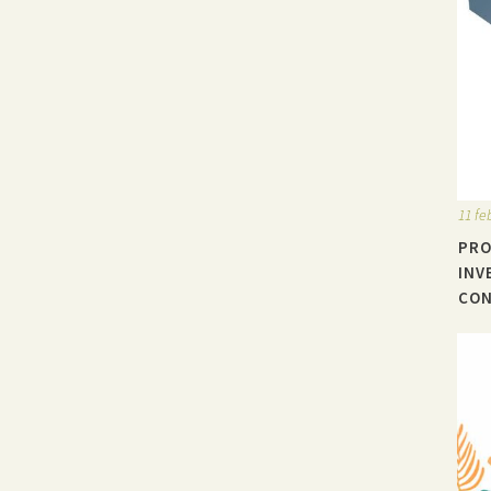
11 fe
PRO
INV
CON