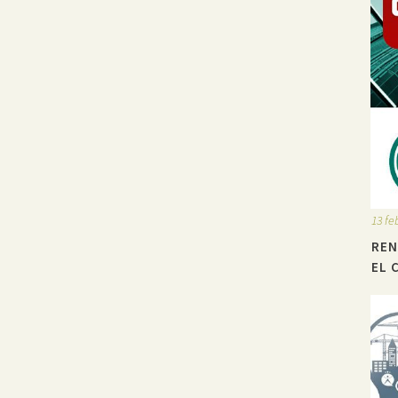
13 fe
REN
EL 