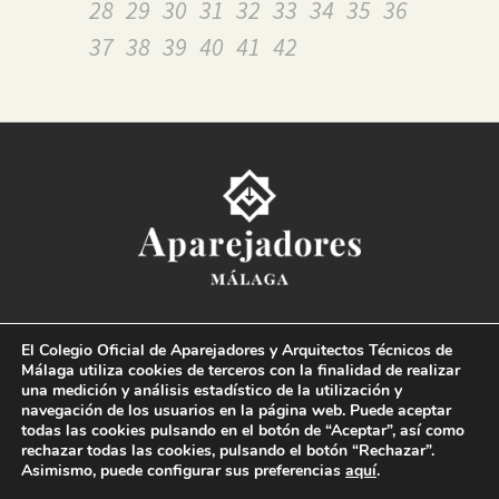
28
29
30
31
32
33
34
35
36
37
38
39
40
41
42
Colegio Oficial de la
Arquitectura Técnica de Málaga
El Colegio Oficial de Aparejadores y Arquitectos Técnicos de
Paseo del Limonar, 41. 29016 Málaga
Málaga utiliza cookies de terceros con la finalidad de realizar
T. 952 225 180
·
M. 664 236 608
·
info@coaat.es
una medición y análisis estadístico de la utilización y
navegación de los usuarios en la página web. Puede aceptar
todas las cookies pulsando en el botón de “Aceptar”, así como
rechazar todas las cookies, pulsando el botón “Rechazar”.
Asimismo, puede configurar sus preferencias
aquí
.