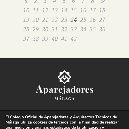
1
2
3
4
5
6
7
8
9
10
11
12
13
14
15
16
17
18
19
20
21
22
23
24
25
26
27
28
29
30
31
32
33
34
35
36
37
38
39
40
41
42
Colegio Oficial de la
Arquitectura Técnica de Málaga
El Colegio Oficial de Aparejadores y Arquitectos Técnicos de
Paseo del Limonar, 41. 29016 Málaga
Málaga utiliza cookies de terceros con la finalidad de realizar
T. 952 225 180
·
M. 664 236 608
·
info@coaat.es
una medición y análisis estadístico de la utilización y