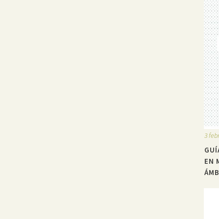
3 feb
GUÍ
EN 
ÁMB