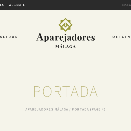
TES
WEBMAIL
ALIDAD
OFICIN
PORTADA
APAREJADORES MÁLAGA
/
PORTADA
(PAGE 4)