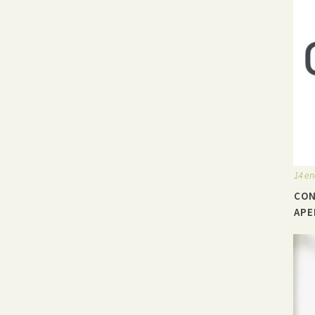
14 en
CON
APE