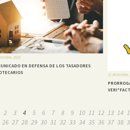
ciembre, 2025
UNICADO EN DEFENSA DE LOS TASADORES
OTECARIOS
11 diciembre,
PRORROGA
VERI*FAC
2
3
4
5
6
7
8
9
10
11
12
13
14
1
26
27
28
29
30
31
32
33
34
35
36
37
38
3