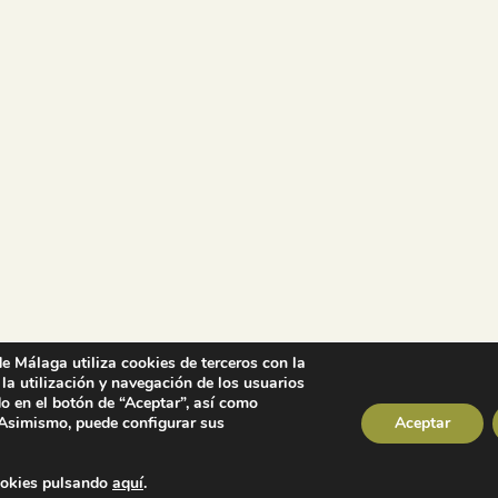
Colegio Oficial de la
Arquitectura Técnica de Málaga
Paseo del Limonar, 41. 29016 Málaga
T. 952 225 180
·
M. 664 236 608
·
info@coaat.es
e Málaga utiliza cookies de terceros con la
 la utilización y navegación de los usuarios
o en el botón de “Aceptar”, así como
 Asimismo, puede configurar sus
Aceptar
ra Técnica de Málaga 2019 Todos los derechos reservados |
Condiciones legales
|
Política de prote
Diseño y desarrollo:
DSGN Comunicación
ookies pulsando
aquí
.