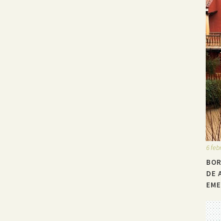
6 feb
BOR
DE 
EME