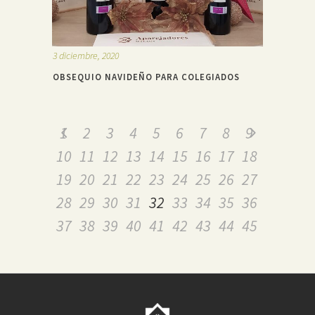
3 diciembre, 2020
OBSEQUIO NAVIDEÑO PARA COLEGIADOS
1
2
3
4
5
6
7
8
9
10
11
12
13
14
15
16
17
18
19
20
21
22
23
24
25
26
27
28
29
30
31
32
33
34
35
36
37
38
39
40
41
42
43
44
45