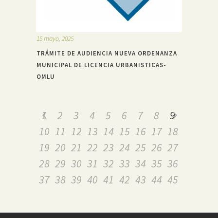
15 mayo, 2025
TRÁMITE DE AUDIENCIA NUEVA ORDENANZA
MUNICIPAL DE LICENCIA URBANISTICAS-
OMLU
1
2
3
4
5
6
7
8
9
10
11
12
13
14
15
16
17
18
19
20
21
22
23
24
25
26
27
28
29
30
31
32
33
34
35
36
37
38
39
40
41
42
43
44
45