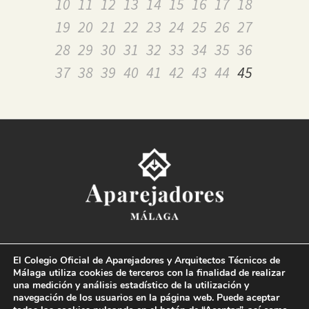
10
11
12
13
14
15
16
17
18
19
20
21
22
23
24
25
26
27
28
29
30
31
32
33
34
35
36
37
38
39
40
41
42
43
44
45
Colegio Oficial de la
Arquitectura Técnica de Málaga
El Colegio Oficial de Aparejadores y Arquitectos Técnicos de
Paseo del Limonar, 41. 29016 Málaga
Málaga utiliza cookies de terceros con la finalidad de realizar
T. 952 225 180
·
M. 664 236 608
·
info@coaat.es
una medición y análisis estadístico de la utilización y
navegación de los usuarios en la página web. Puede aceptar