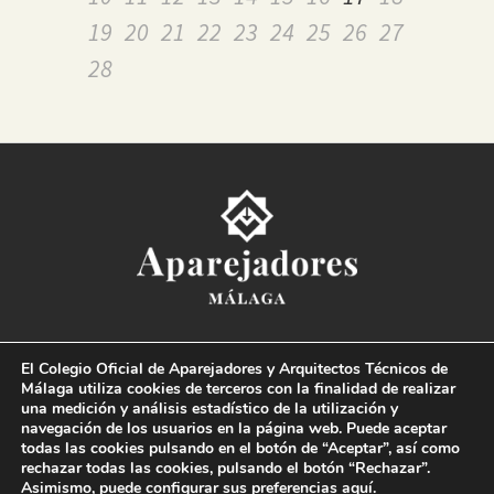
19
20
21
22
23
24
25
26
27
28
Colegio Oficial de la
Arquitectura Técnica de Málaga
El Colegio Oficial de Aparejadores y Arquitectos Técnicos de
Paseo del Limonar, 41. 29016 Málaga
Málaga utiliza cookies de terceros con la finalidad de realizar
T. 952 225 180
·
M. 664 236 608
·
info@coaat.es
una medición y análisis estadístico de la utilización y
navegación de los usuarios en la página web. Puede aceptar
todas las cookies pulsando en el botón de “Aceptar”, así como
rechazar todas las cookies, pulsando el botón “Rechazar”.
Asimismo, puede configurar sus preferencias
aquí
.