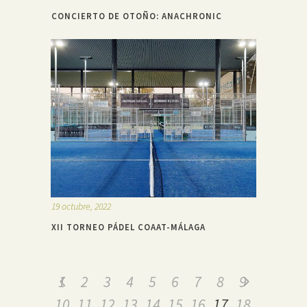
CONCIERTO DE OTOÑO: ANACHRONIC
19 octubre, 2022
XII TORNEO PÁDEL COAAT-MÁLAGA
1
2
3
4
5
6
7
8
9
10
11
12
13
14
15
16
17
18